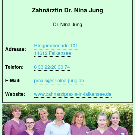
Zahnärztin Dr. Nina Jung
Dr. Nina Jung
Ringpromenade 101
Adresse:
14612 Falkensee
Telefon:
0 33 22/20 30 74
E-Mail:
praxis@dr-nina-jung.de
Website:
www.zahnarztpraxis-in-falkensee.de