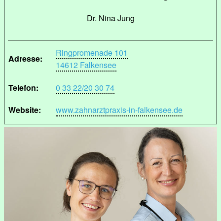
Dr. Nina Jung
Ringpromenade 101
Adresse:
14612 Falkensee
Telefon:
0 33 22/20 30 74
Website:
www.zahnarztpraxis-in-falkensee.de