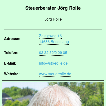
Steuerberater Jörg Rolle
Jörg Rolle
Zeisigweg 15
Adresse:
14656 Brieselang
Telefon:
03 32 32/2 29 05
E-Mail:
info@stb-rolle.de
Website:
www.steuerrolle.de