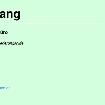
lang
büro
iederungshilfe
and.de