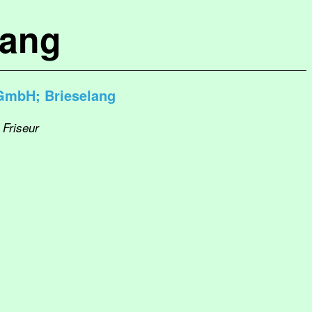
lang
 GmbH; Brieselang
 Friseur