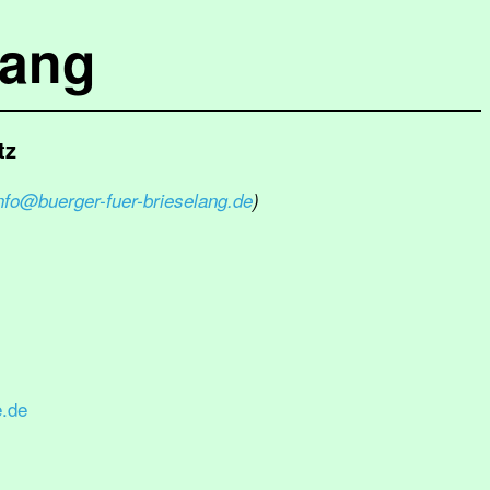
lang
tz
nfo@buerger-fuer-brieselang.de
)
e.de