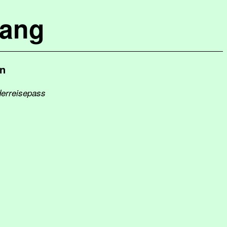
lang
n
derreisepass