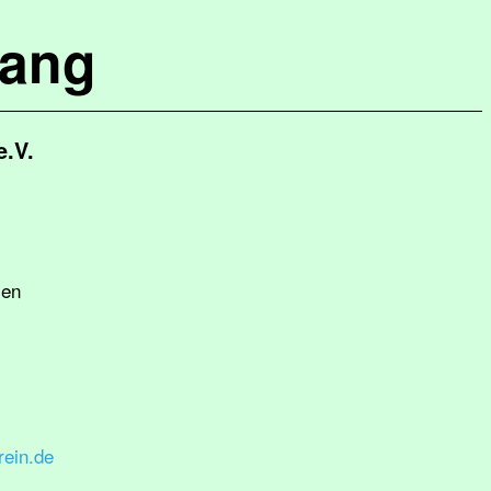
lang
e.V.
sen
rein.de