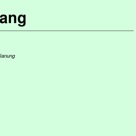
lang
planung