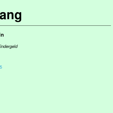
lang
in
Kindergeld
5