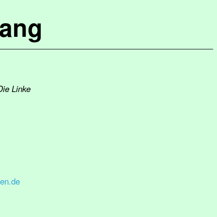
lang
Die Linke
gen.de