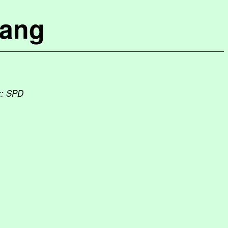
lang
k: SPD