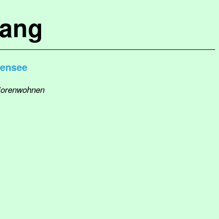
lang
kensee
niorenwohnen