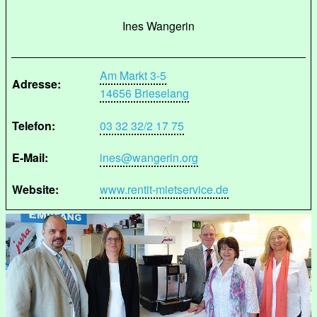
Ines Wangerin
Am Markt 3-5
Adresse:
14656 Brieselang
Telefon:
03 32 32/2 17 75
E-Mail:
ines@wangerin.org
Website:
www.rentit-mietservice.de