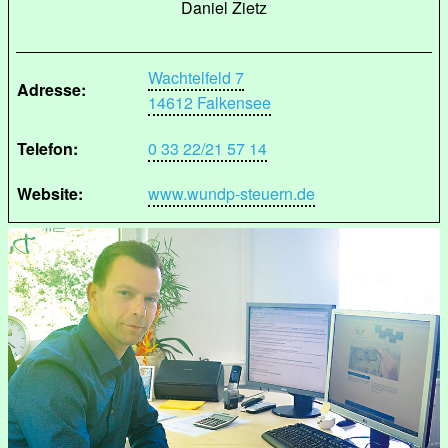
Daniel Zietz
Wachtelfeld 7
Adresse:
14612 Falkensee
Telefon:
0 33 22/21 57 14
Website:
www.wundp-steuern.de