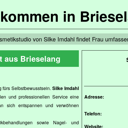
lkommen in Briese
smetikstudio von Silke Imdahl findet Frau umfasse
t aus Brieselang
g fürs Selbstbewusstsein.
Silke Imdahl
llen und professionellen Service eine
Adresse:
an sich entspannen und verwöhnen
Telefon:
tikbehandlungen sowie Nagel- und
Website: