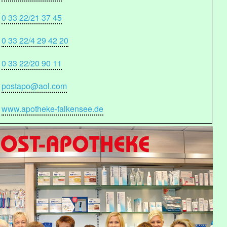
0 33 22/21 37 45
0 33 22/4 29 42 20
0 33 22/20 90 11
postapo@aol.com
www.apotheke-falkensee.de