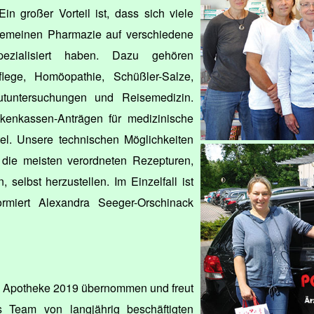
Ein großer Vorteil ist, dass sich viele
lgemeinen Pharmazie auf verschiedene
pezialisiert haben. Dazu gehören
flege, Homöopathie, Schüßler-Salze,
lutuntersuchungen und Reisemedizin.
kenkassen-Anträgen für medizinische
tel. Unsere technischen Möglichkeiten
 die meisten verordneten Rezepturen,
 selbst herzustellen. Im Einzelfall ist
ormiert Alexandra Seeger-Orschinack
che Apotheke 2019 übernommen und freut
s Team von langjährig beschäftigten