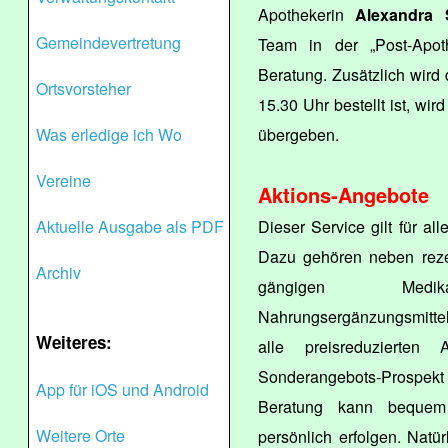
Apothekerin
Alexandra 
Gemeindevertretung
Team in der „Post-Apot
Beratung. Zusätzlich wird 
Ortsvorsteher
15.30 Uhr bestellt ist, wi
Was erledige ich Wo
übergeben.
Vereine
Aktions-Angebote
Aktuelle Ausgabe als PDF
Dieser Service gilt für al
Dazu gehören neben rezep
Archiv
gängigen Medikam
Nahrungsergänzungsmittel
Weiteres:
alle preisreduzierten
Sonderangebots-Prospekt
App für iOS und Android
Beratung kann bequem 
Weitere Orte
persönlich erfolgen. Nat