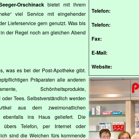
Seeger-Orschinack
bietet mit ihrem
Telefon:
heke“ viel Service mit eingehender
der Lieferservice gern genutzt. Was bis
Telefon:
rd in der Regel noch am gleichen Abend
Fax:
E-Mail:
Website:
les, was es bei der Post-Apotheke gibt.
tpflichtigen Präparaten alle anderen
ente, Schönheitsprodukte,
 oder Tees. Selbstverständlich werden
 Artikel aus dem zweimonatlichen
 ebenfalls ins Haus geliefert. Die
übers Telefon, per Internet oder
ürlich sind die Weichen fürs kommende