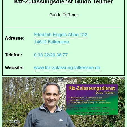
Kfz-Zulassungsdienst Guido Teßmer
Guido Teßmer
Friedrich Engels Allee 122
Adresse:
14612 Falkensee
Telefon:
0 33 22/20 38 77
Website:
www.kfz-zulassung-falkensee.de