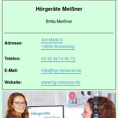
Hörgeräte Meißner
Britta Meißner
Am Markt 8
Adresse:
14656 Brieselang
Telefon:
03 32 32/14 95 70
E-Mail:
info@hg-meissner.de
Website:
www.hg-meissner.de