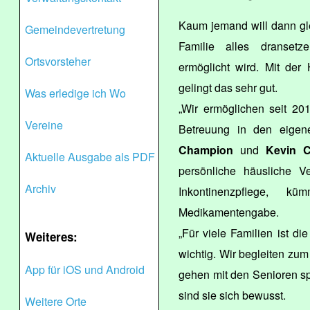
Kaum jemand will dann gle
Gemeindevertretung
Familie alles dranset
Ortsvorsteher
ermöglicht wird. Mit der 
gelingt das sehr gut.
Was erledige ich Wo
„Wir ermöglichen seit 20
Vereine
Betreuung in den eigen
Champion
und
Kevin 
Aktuelle Ausgabe als PDF
persönliche häusliche Ve
Archiv
Inkontinenzpflege,
Medikamentengabe.
„Für viele Familien ist di
Weiteres:
wichtig. Wir begleiten zu
App für iOS und Android
gehen mit den Senioren s
sind sie sich bewusst.
Weitere Orte