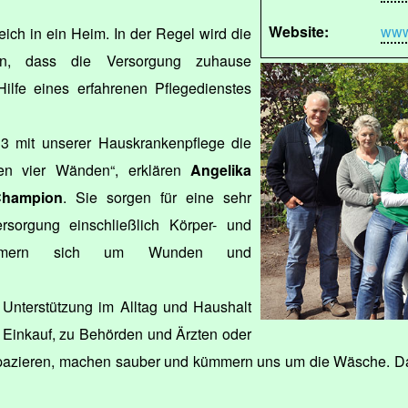
Website:
www
ich in ein Heim. In der Regel wird die
zen, dass die Versorgung zuhause
Hilfe eines erfahrenen Pflegedienstes
13 mit unserer Hauskrankenpflege die
en vier Wänden“, erklären
Angelika
Champion
. Sie sorgen für eine sehr
rsorgung einschließlich Körper- und
 kümmern sich um Wunden und
e Unterstützung im Alltag und Haushalt
m Einkauf, zu Behörden und Ärzten oder
pazieren, machen sauber und kümmern uns um die Wäsche. Das