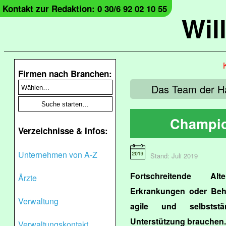
Kontakt zur Redaktion: 0 30/6 92 02 10 55
Wil
Firmen nach Branchen:
Das Team der Hau
Champio
Verzeichnisse & Infos:
Unternehmen von A-Z
Stand: Juli 2019
Fortschreitende Alt
Ärzte
Erkrankungen oder Beh
Verwaltung
agile und selbsts
Unterstützung brauchen.
Verwaltungskontakt