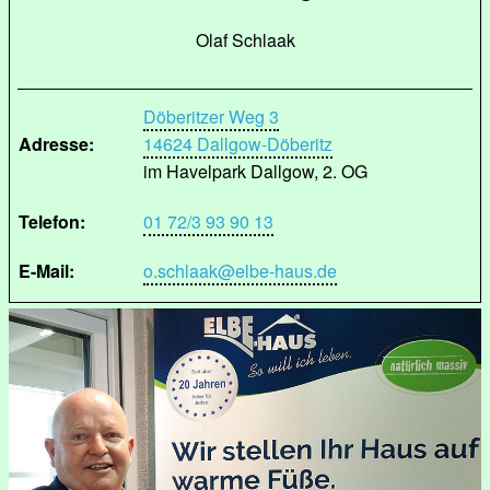
Olaf Schlaak
Döberitzer Weg 3
Adresse:
14624 Dallgow-Döberitz
im Havelpark Dallgow, 2. OG
Telefon:
01 72/3 93 90 13
E-Mail:
o.schlaak@elbe-haus.de