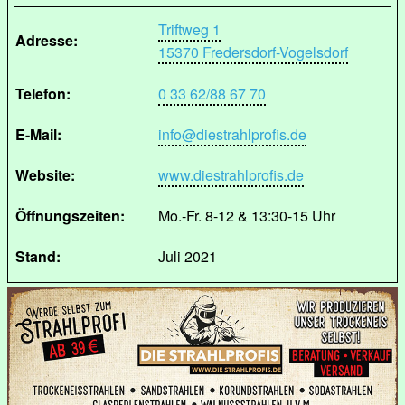
Triftweg 1
Adresse:
15370 Fredersdorf-Vogelsdorf
Telefon:
0 33 62/88 67 70
E-Mail:
info@diestrahlprofis.de
Website:
www.diestrahlprofis.de
Öffnungszeiten:
Mo.-Fr. 8-12 & 13:30-15 Uhr
Stand:
Juli 2021