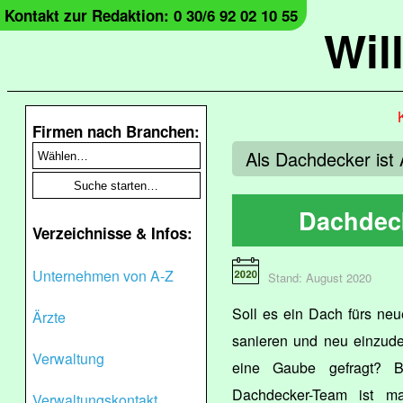
Kontakt zur Redaktion: 0 30/6 92 02 10 55
Wil
Firmen nach Branchen:
Als Dachdecker ist 
Dachdeck
Verzeichnisse & Infos:
Unternehmen von A-Z
Stand: August 2020
Soll es ein Dach fürs ne
Ärzte
sanieren und neu einzude
Verwaltung
eine Gaube gefragt?
Dachdecker-Team ist ma
Verwaltungskontakt