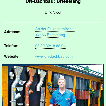
DN-Dachbau; Brieselang
Dirk Nicol
An der Falkenstraße 25
Adresse:
14656 Brieselang
Telefon:
03 32 32/18 88 04
Website:
www.dn-dachbau.com