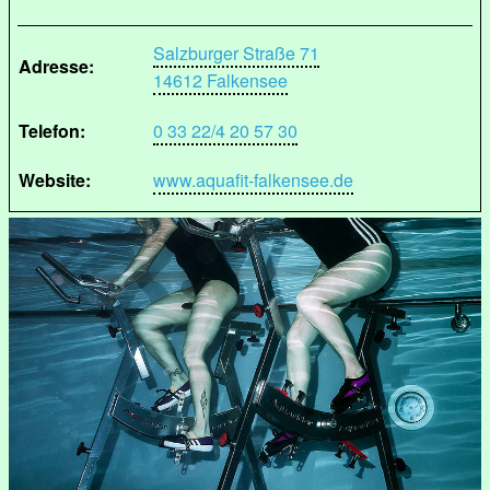
Salzburger Straße 71
Adresse:
14612 Falkensee
Telefon:
0 33 22/4 20 57 30
Website:
www.aquafit-falkensee.de