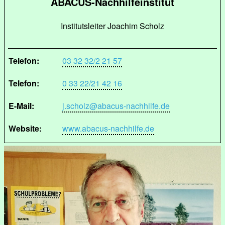
ABACUS-Nachhilfeinstitut
Institutsleiter Joachim Scholz
Telefon:
03 32 32/2 21 57
Telefon:
0 33 22/21 42 16
E-Mail:
j.scholz@abacus-nachhilfe.de
Website:
www.abacus-nachhilfe.de